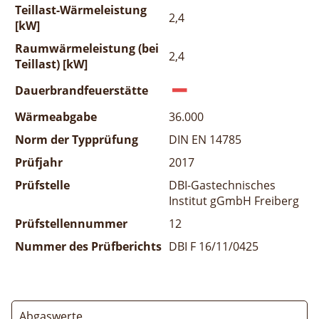
Teillast-Wärmeleistung
2,4
[kW]
Raumwärmeleistung (bei
2,4
Teillast) [kW]
Dauerbrandfeuerstätte
Wärmeabgabe
36.000
Norm der Typprüfung
DIN EN 14785
Prüfjahr
2017
Prüfstelle
DBI-Gastechnisches
Institut gGmbH Freiberg
Prüfstellennummer
12
Nummer des Prüfberichts
DBI F 16/11/0425
Abgaswerte