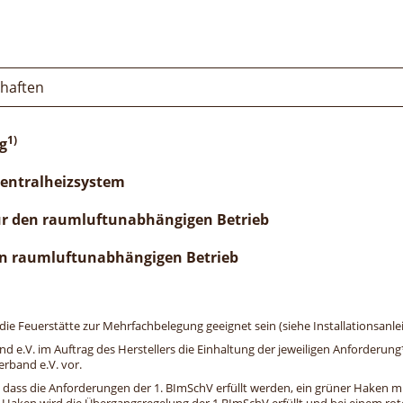
chaften
1)
g
Zentralheizsystem
ür den raumluftunabhängigen Betrieb
n raumluftunabhängigen Betrieb
e Feuerstätte zur Mehrfachbelegung geeignet sein (siehe Installationsanlei
and e.V. im Auftrag des Herstellers die Einhaltung der jeweiligen Anforderu
erband e.V. vor.
, dass die Anforderungen der 1. BImSchV erfüllt werden, ein grüner Haken mit 