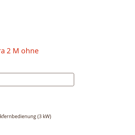
ra 2 M ohne
uckfernbedienung (3 kW)