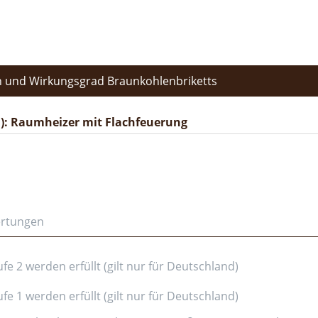
 und Wirkungsgrad Braunkohlenbriketts
): Raumheizer mit Flachfeuerung
ertungen
e 2 werden erfüllt (gilt nur für Deutschland)
e 1 werden erfüllt (gilt nur für Deutschland)