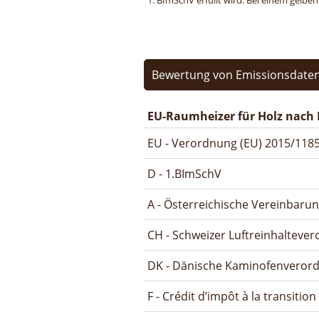
1. BImSchV erfüllt wird. Bei einem gelbe
Bewertung von Emissionsdaten
EU-Raumheizer für Holz nach 
EU - Verordnung (EU) 2015/1185
D - 1.BImSchV
A - Österreichische Vereinbaru
CH - Schweizer Luftreinhalteve
DK - Dänische Kaminofenveror
F - Crédit d’impôt à la transitio