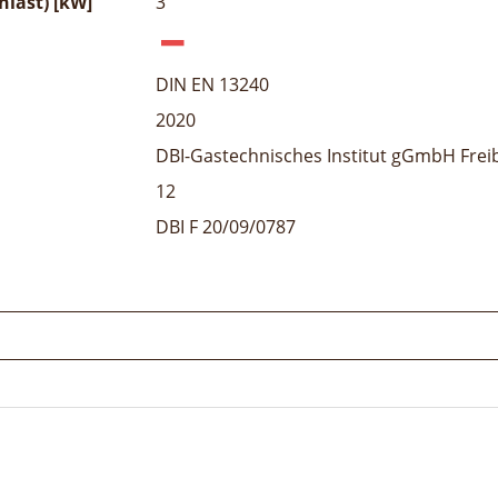
last) [kW]
3
DIN EN 13240
2020
DBI-Gastechnisches Institut gGmbH Frei
12
DBI F 20/09/0787