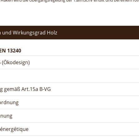
n Haken wird die Übergangsregelung der 1.BImSchV erfüllt und bei einem roten
 und Wirkungsgrad Holz
EN 13240
 (Ökodesign)
ng gemäß Art.15a B-VG
rordnung
dnung
n énergétique