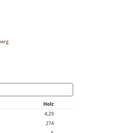
berg
Holz
4,29
274
6