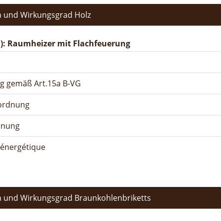
 und Wirkungsgrad Holz
): Raumheizer mit Flachfeuerung
ng gemäß Art.15a B-VG
rordnung
dnung
n énergétique
 und Wirkungsgrad Braunkohlenbriketts