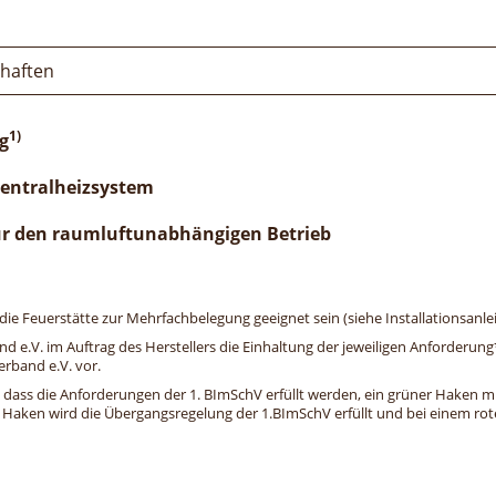
chaften
1)
g
Zentralheizsystem
ür den raumluftunabhängigen Betrieb
e Feuerstätte zur Mehrfachbelegung geeignet sein (siehe Installationsanlei
and e.V. im Auftrag des Herstellers die Einhaltung der jeweiligen Anforderu
erband e.V. vor.
, dass die Anforderungen der 1. BImSchV erfüllt werden, ein grüner Haken mit 
n Haken wird die Übergangsregelung der 1.BImSchV erfüllt und bei einem roten