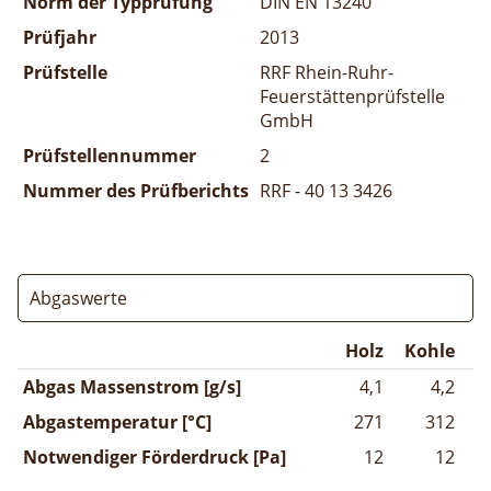
Norm der Typprüfung
DIN EN 13240
Prüfjahr
2013
Prüfstelle
RRF Rhein-Ruhr-
Feuerstättenprüfstelle
GmbH
Prüfstellennummer
2
Nummer des Prüfberichts
RRF - 40 13 3426
Abgaswerte
Holz
Kohle
Abgas Massenstrom [g/s]
4,1
4,2
Abgastemperatur [°C]
271
312
Notwendiger Förderdruck [Pa]
12
12