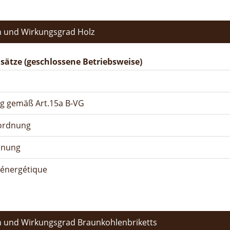
 und Wirkungsgrad Holz
ätze (geschlossene Betriebsweise)
ng gemäß Art.15a B-VG
rordnung
dnung
n énergétique
 und Wirkungsgrad Braunkohlenbriketts