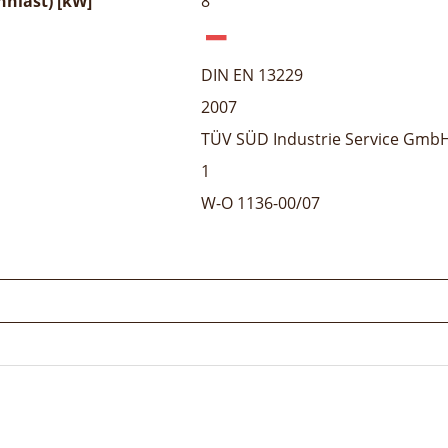
nlast) [kW]
8
DIN EN 13229
2007
TÜV SÜD Industrie Service Gmb
1
W-O 1136-00/07