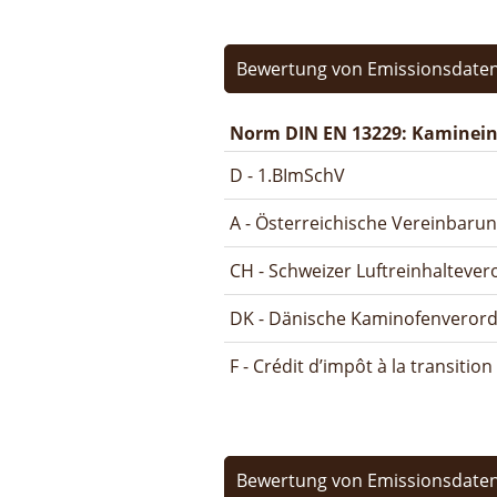
Bewertung von Emissionsdaten
Norm DIN EN 13229: Kamineins
D - 1.BImSchV
A - Österreichische Vereinbaru
CH - Schweizer Luftreinhalteve
DK - Dänische Kaminofenveror
F - Crédit d’impôt à la transitio
Bewertung von Emissionsdaten