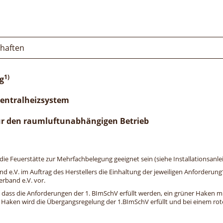
chaften
1)
g
Zentralheizsystem
ür den raumluftunabhängigen Betrieb
e Feuerstätte zur Mehrfachbelegung geeignet sein (siehe Installationsanlei
and e.V. im Auftrag des Herstellers die Einhaltung der jeweiligen Anforderu
erband e.V. vor.
, dass die Anforderungen der 1. BImSchV erfüllt werden, ein grüner Haken mit 
n Haken wird die Übergangsregelung der 1.BImSchV erfüllt und bei einem roten