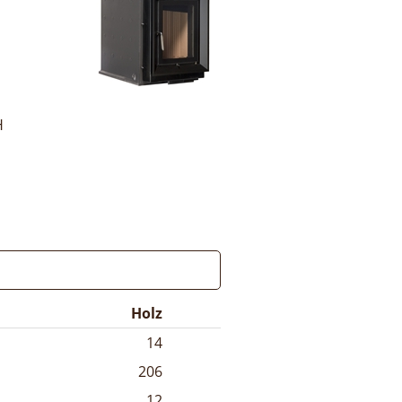
H
Holz
14
206
12