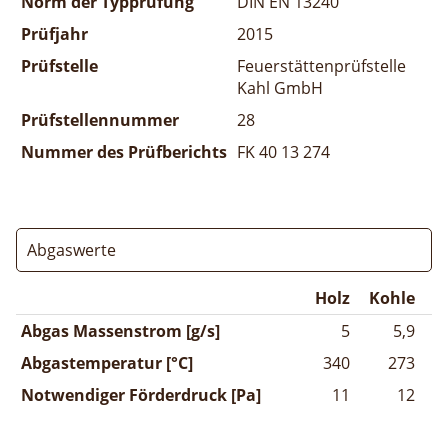
Norm der Typprüfung
DIN EN 13240
Prüfjahr
2015
Prüfstelle
Feuerstättenprüfstelle
Kahl GmbH
Prüfstellennummer
28
Nummer des Prüfberichts
FK 40 13 274
Abgaswerte
Holz
Kohle
Abgas Massenstrom [g/s]
5
5,9
Abgastemperatur [°C]
340
273
Notwendiger Förderdruck [Pa]
11
12