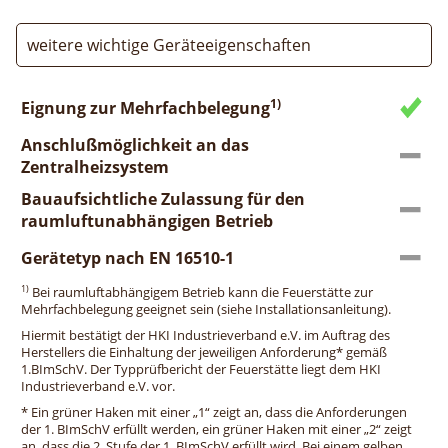
weitere wichtige Geräteeigenschaften
1)
Eignung zur Mehrfachbelegung
Anschlußmöglichkeit an das
Zentralheizsystem
Bauaufsichtliche Zulassung für den
raumluftunabhängigen Betrieb
Gerätetyp nach EN 16510-1
1)
Bei raumluftabhängigem Betrieb kann die Feuerstätte zur
Mehrfachbelegung geeignet sein (siehe Installationsanleitung).
Hiermit bestätigt der HKI Industrieverband e.V. im Auftrag des
Herstellers die Einhaltung der jeweiligen Anforderung* gemäß
1.BImSchV. Der Typprüfbericht der Feuerstätte liegt dem HKI
Industrieverband e.V. vor.
* Ein grüner Haken mit einer „1“ zeigt an, dass die Anforderungen
der 1. BImSchV erfüllt werden, ein grüner Haken mit einer „2“ zeigt
an, dass die 2. Stufe der 1. BImSchV erfüllt wird. Bei einem gelben