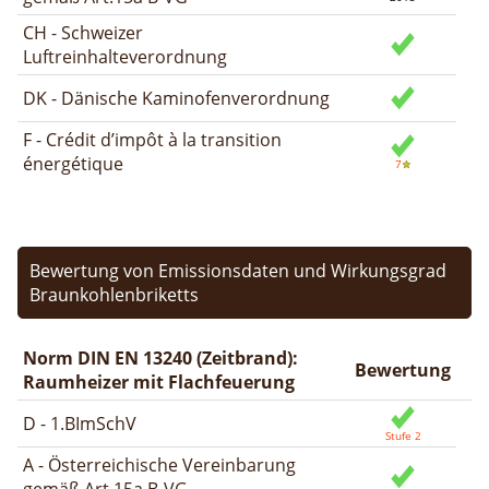
CH - Schweizer
Luftreinhalteverordnung
DK - Dänische Kaminofenverordnung
F - Crédit d’impôt à la transition
énergétique
Bewertung von Emissionsdaten und Wirkungsgrad
Braunkohlenbriketts
Norm DIN EN 13240 (Zeitbrand):
Bewertung
Raumheizer mit Flachfeuerung
D - 1.BImSchV
A - Österreichische Vereinbarung
gemäß Art.15a B-VG