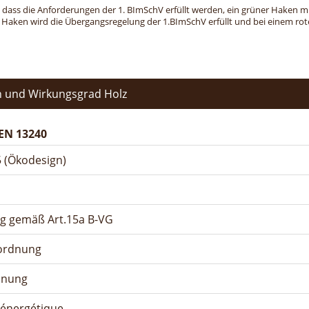
, dass die Anforderungen der 1. BImSchV erfüllt werden, ein grüner Haken mit 
n Haken wird die Übergangsregelung der 1.BImSchV erfüllt und bei einem roten
 und Wirkungsgrad Holz
EN 13240
 (Ökodesign)
ng gemäß Art.15a B-VG
rordnung
dnung
n énergétique