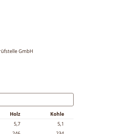
rüfstelle GmbH
Holz
Kohle
5,7
5,1
246
234