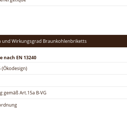
 und Wirkungsgrad Braunkohlenbriketts
e nach EN 13240
 (Ökodesign)
ng gemäß Art.15a B-VG
rordnung