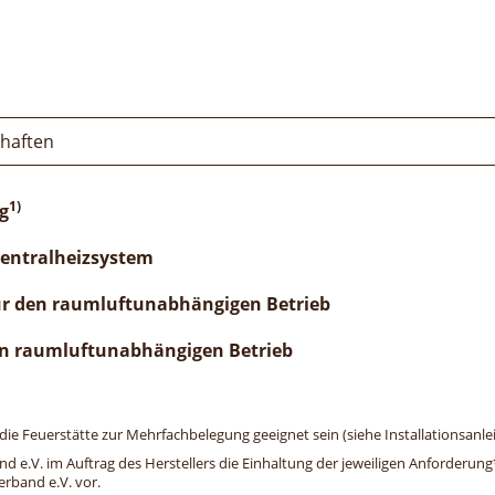
chaften
1)
g
Zentralheizsystem
ür den raumluftunabhängigen Betrieb
n raumluftunabhängigen Betrieb
e Feuerstätte zur Mehrfachbelegung geeignet sein (siehe Installationsanlei
and e.V. im Auftrag des Herstellers die Einhaltung der jeweiligen Anforderu
erband e.V. vor.