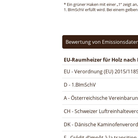
* Ein grüner Haken mit einer „1“ zeigt an
1. BImSchV erfüllt wird. Bei einem gelbe
Bewertung von Emissionsdaten
EU-Raumheizer für Holz nach 
EU - Verordnung (EU) 2015/1185
D - 1.BImSchV
A - Österreichische Vereinbaru
CH - Schweizer Luftreinhalteve
DK - Dänische Kaminofenveror
F - Crédit d’impôt à la transitio