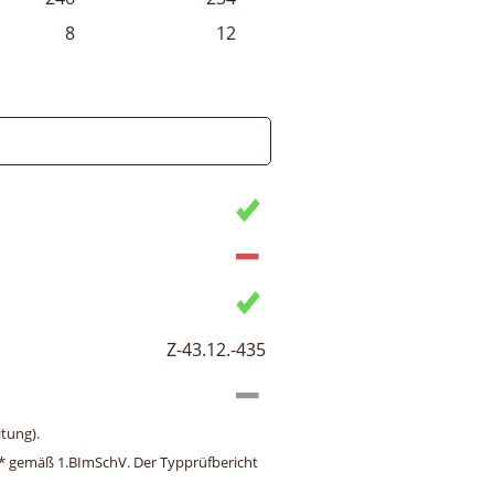
8
12
Z-43.12.-435
tung).
ng* gemäß 1.BImSchV. Der Typprüfbericht