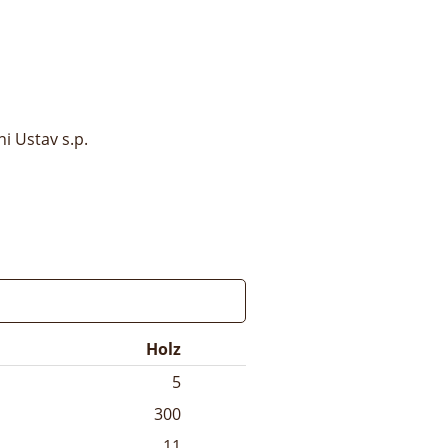
i Ustav s.p.
Holz
5
300
11