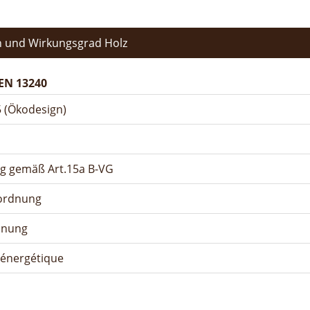
 und Wirkungsgrad Holz
EN 13240
 (Ökodesign)
ng gemäß Art.15a B-VG
rordnung
dnung
n énergétique