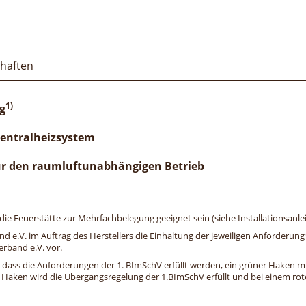
chaften
1)
g
Zentralheizsystem
ür den raumluftunabhängigen Betrieb
e Feuerstätte zur Mehrfachbelegung geeignet sein (siehe Installationsanlei
and e.V. im Auftrag des Herstellers die Einhaltung der jeweiligen Anforderu
erband e.V. vor.
, dass die Anforderungen der 1. BImSchV erfüllt werden, ein grüner Haken mit 
n Haken wird die Übergangsregelung der 1.BImSchV erfüllt und bei einem roten