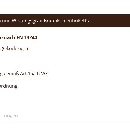
 und Wirkungsgrad Braunkohlenbriketts
e nach EN 13240
 (Ökodesign)
ng gemäß Art.15a B-VG
rordnung
ertungen