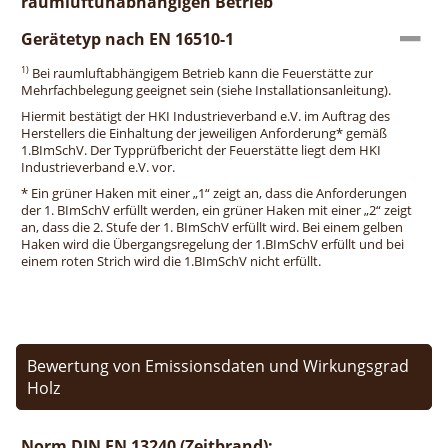
raumluftunabhängigen Betrieb
Gerätetyp nach EN 16510-1
1)
Bei raumluftabhängigem Betrieb kann die Feuerstätte zur
Mehrfachbelegung geeignet sein (siehe Installationsanleitung).
Hiermit bestätigt der HKI Industrieverband e.V. im Auftrag des
Herstellers die Einhaltung der jeweiligen Anforderung* gemäß
1.BImSchV. Der Typprüfbericht der Feuerstätte liegt dem HKI
Industrieverband e.V. vor.
* Ein grüner Haken mit einer „1“ zeigt an, dass die Anforderungen
der 1. BImSchV erfüllt werden, ein grüner Haken mit einer „2“ zeigt
an, dass die 2. Stufe der 1. BImSchV erfüllt wird. Bei einem gelben
Haken wird die Übergangsregelung der 1.BImSchV erfüllt und bei
einem roten Strich wird die 1.BImSchV nicht erfüllt.
Bewertung von Emissionsdaten und Wirkungsgrad
Holz
Norm DIN EN 13240 (Zeitbrand):