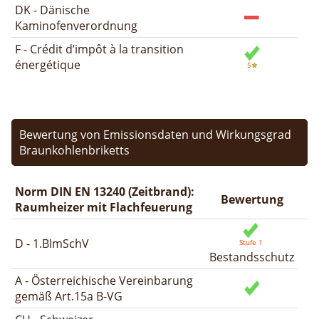
DK - Dänische
Kaminofenverordnung
F - Crédit d’impôt à la transition
énergétique
Bewertung von Emissionsdaten und Wirkungsgrad
Braunkohlenbriketts
Norm DIN EN 13240 (Zeitbrand):
Bewertung
Raumheizer mit Flachfeuerung
D - 1.BImSchV
Bestandsschutz
A - Österreichische Vereinbarung
gemäß Art.15a B-VG