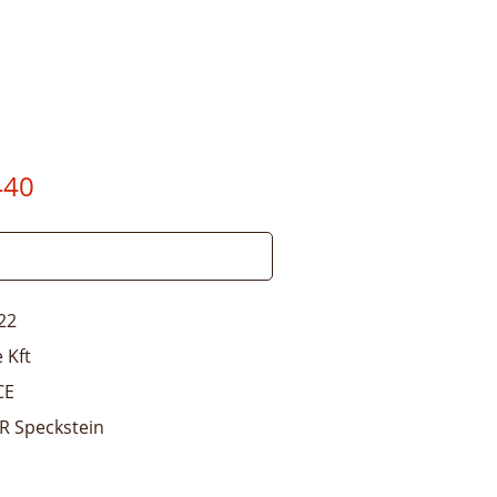
440
22
 Kft
CE
R Speckstein