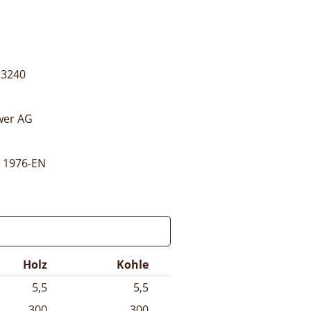
13240
wer AG
 1976-EN
Holz
Kohle
5,5
5,5
300
300