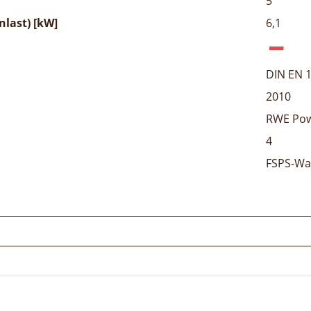
5
last) [kW]
6,1
DIN EN 
2010
RWE Po
4
FSPS-Wa