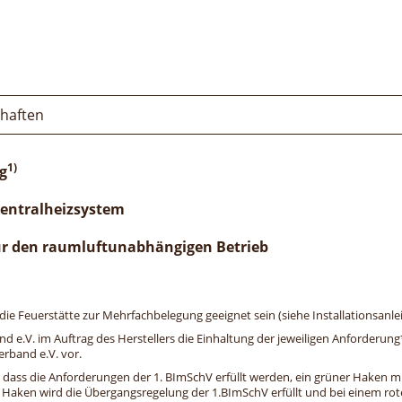
chaften
1)
g
Zentralheizsystem
ür den raumluftunabhängigen Betrieb
e Feuerstätte zur Mehrfachbelegung geeignet sein (siehe Installationsanlei
and e.V. im Auftrag des Herstellers die Einhaltung der jeweiligen Anforderu
erband e.V. vor.
, dass die Anforderungen der 1. BImSchV erfüllt werden, ein grüner Haken mit 
n Haken wird die Übergangsregelung der 1.BImSchV erfüllt und bei einem roten