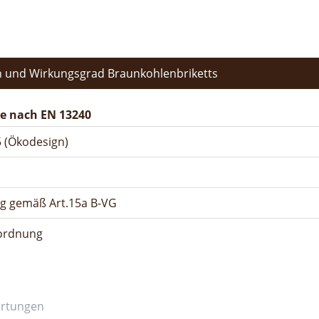
 und Wirkungsgrad Braunkohlenbriketts
e nach EN 13240
 (Ökodesign)
ng gemäß Art.15a B-VG
rordnung
ertungen