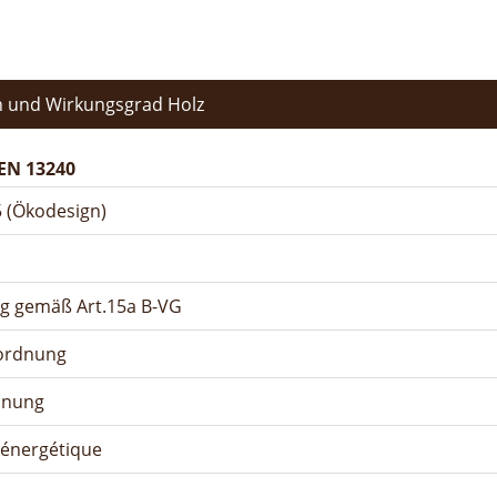
 und Wirkungsgrad Holz
EN 13240
 (Ökodesign)
ng gemäß Art.15a B-VG
rordnung
dnung
n énergétique