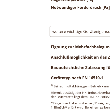
Notwendiger Förderdruck [Pa]
weitere wichtige Geräteeigens
Eignung zur Mehrfachbelegun
Anschlußmöglichkeit an das 
Bauaufsichtliche Zulassung f
Gerätetyp nach EN 16510-1
1)
Bei raumluftabhängigem Betrieb kann di
Hiermit bestätigt der HKI Industrieverb
der Feuerstätte liegt dem HKI Industriev
* Ein grüner Haken mit einer „1“ zeigt an
1. BImSchV erfüllt wird. Bei einem gelbe